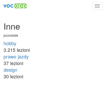
Toggl
navig
Inne
pozostałe
hobby
3.215 lezioni
prawo jazdy
37 lezioni
design
30 lezioni