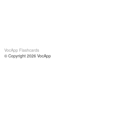
VocApp Flashcards
© Copyright 2026 VocApp
02-798 Mielczarskiego 8/58
Warsaw, Poland (EU)
Su di noi
Condizioni