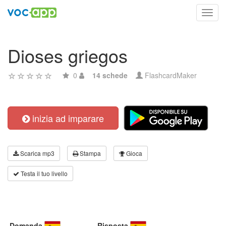
Toggl
navig
Dioses griegos
0
14 schede
FlashcardMaker
inizia ad imparare
Scarica mp3
Stampa
Gioca
Testa il tuo livello
Domanda
Risposta