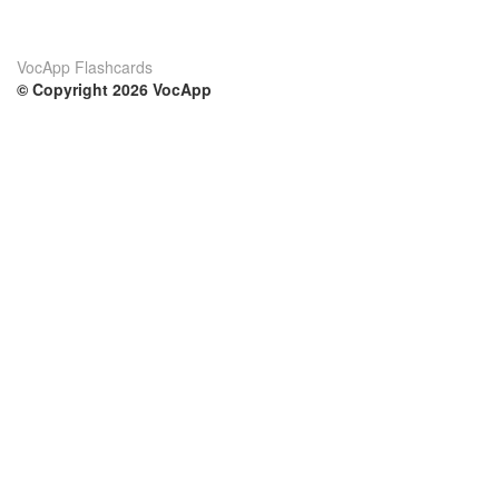
VocApp Flashcards
© Copyright 2026 VocApp
02-798 Mielczarskiego 8/58
Warsaw, Poland (EU)
Su di noi
Condizioni
Il nostro team
100% garantito
Blog
Politica sulla privacy
Regolamento
Contatto
GDPR
Contatti
Corsi