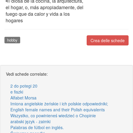
diosa de la cocina, la arquitectura,
el hogar, o, más apropiadamente, del
fuego que da calor y vida a los
hogares
hobby
Crea delle schede
Vedi schede correlate:
2 do potegi 20
e fiszki
Alfabet Morsa
Imiona angielskie żeńskie i ich polskie odpowiedniki;
English female names and their Polish equivalents
Wszystko, co powinieneś wiedzieć o Chopinie
arabski język - zaimki
Palabras de fútbol en inglés.