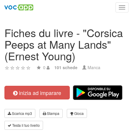
Toggl
navig
Fiches du livre - "Corsica
Peeps at Many Lands"
(Ernest Young)
0
101 schede
Manca
inizia ad imparare
Scarica mp3
Stampa
Gioca
Testa il tuo livello