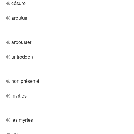
césure
arbutus
arbousier
untrodden
non présenté
myrtles
les myrtes