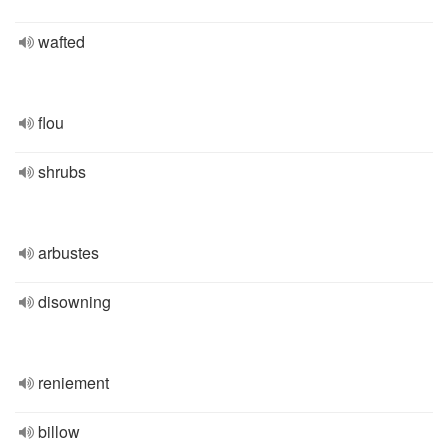
wafted
flou
shrubs
arbustes
disowning
reniement
billow