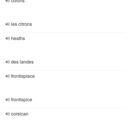
citrons
les citrons
heaths
des landes
frontispiece
frontispice
corsican