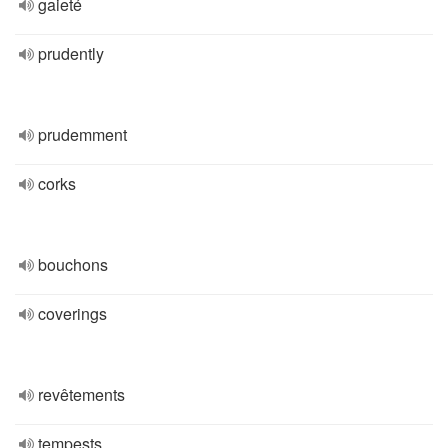
gaieté
prudently
prudemment
corks
bouchons
coverings
revêtements
tempests