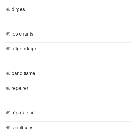
dirges
les chants
brigandage
banditisme
repairer
réparateur
plentifully