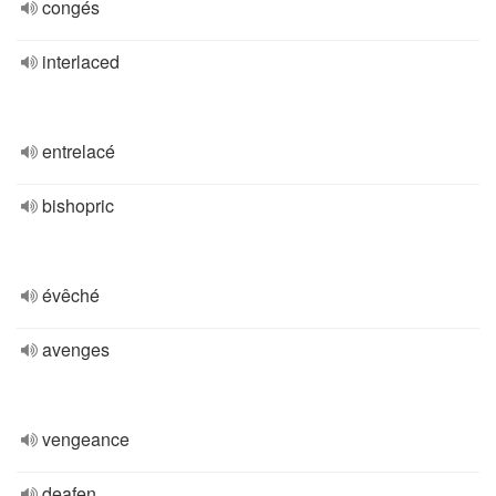
congés
interlaced
entrelacé
bishopric
évêché
avenges
vengeance
deafen