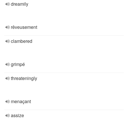
dreamily
rêveusement
clambered
grimpé
threateningly
menaçant
assize