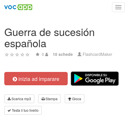
Toggl
navig
Guerra de sucesión
española
0
10 schede
FlashcardMaker
inizia ad imparare
Scarica mp3
Stampa
Gioca
Testa il tuo livello