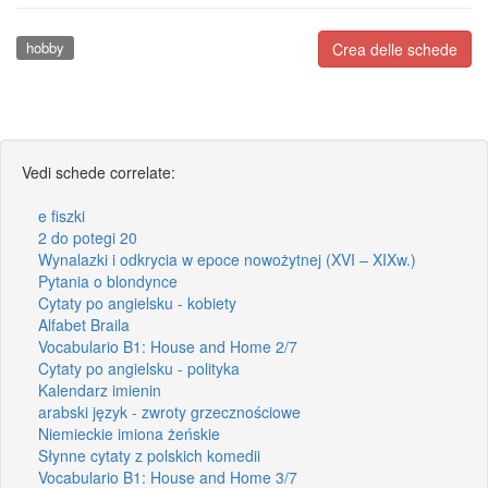
hobby
Crea delle schede
Vedi schede correlate:
e fiszki
2 do potegi 20
Wynalazki i odkrycia w epoce nowożytnej (XVI – XIXw.)
Pytania o blondynce
Cytaty po angielsku - kobiety
Alfabet Braila
Vocabulario B1: House and Home 2/7
Cytaty po angielsku - polityka
Kalendarz imienin
arabski język - zwroty grzecznościowe
Niemieckie imiona żeńskie
Słynne cytaty z polskich komedii
Vocabulario B1: House and Home 3/7