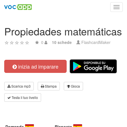
Toggl
navig
Propiedades matemáticas
0
10 schede
FlashcardMaker
inizia ad imparare
Scarica mp3
Stampa
Gioca
Testa il tuo livello
Domanda
Risposta