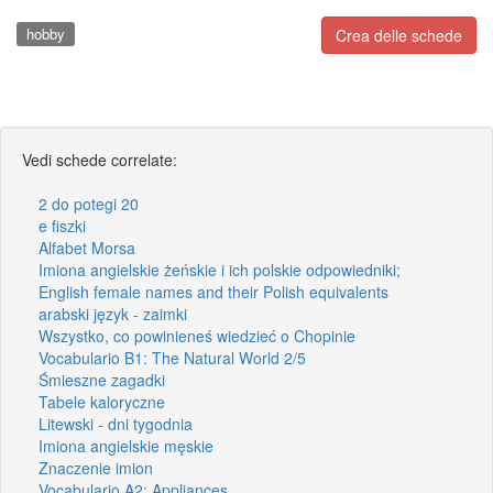
hobby
Crea delle schede
Vedi schede correlate:
2 do potegi 20
e fiszki
Alfabet Morsa
Imiona angielskie żeńskie i ich polskie odpowiedniki;
English female names and their Polish equivalents
arabski język - zaimki
Wszystko, co powinieneś wiedzieć o Chopinie
Vocabulario B1: The Natural World 2/5
Śmieszne zagadki
Tabele kaloryczne
Litewski - dni tygodnia
Imiona angielskie męskie
Znaczenie imion
Vocabulario A2: Appliances