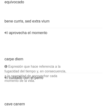
equivocado
bene curris, sed extra vium
aprovecha el momento
carpe diem
Expresión que hace referencia a la
fugacidad del tiempo y, en consecuencia,
a la necesidad de aprovechar cada
cuidado con el perro
momento de la vida.
cave canem