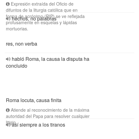
Expresión extraída del Oficio de
difuntos de la liturgia católica que en
forma de acrónimo (RIP) se ve reflejada
hechos, no palabras
profusamente en esquelas y lápidas
mortuorias.
res, non verba
habló Roma, la causa la disputa ha
concluido
Roma locuta, causa finita
Atiende al reconocimiento de la máxima
autoridad del Papa para resolver cualquier
litigio.
así siempre a los tiranos