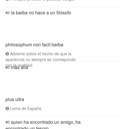
la barba no hace a un filósofo
philosophum non facit barba
Advierte sobre el hecho de que la
apariencia no siempre se corresponde
con la realidad.
más alla
plus ultra
Lema de España.
quien ha encontrado un amigo, ha
encontrado un tesoro