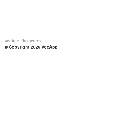
VocApp Flashcards
© Copyright 2026 VocApp
02-798 Mielczarskiego 8/58
Warsaw, Poland (EU)
Su di noi
Condizioni
Il nostro team
100% garantito
Blog
Politica sulla privacy