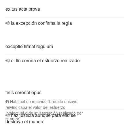
exitus acta prova
la excepción confirma la regla
exceptio firmat regulum
el fin corona el esfuerzo realizado
finis coronat opus
Habitual en muchos libros de ensayo,
reivindicaba el valor del esfuerzo
intelectual o de investigación realizado por
haz justicia aunque para ello se
el autor.
destruya el mundo