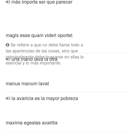
más importa ser que parecer
magis esse quam videri oportet
Se refiere a que no debe fiarse todo a
las apariencias de las cosas, sino que
principalmente debe buscarse en ellas lo
una mano lava la otra
esencial y lo más importante.
manus manum lavat
la avaricia es la mayor pobreza
maxima egestas avaritia