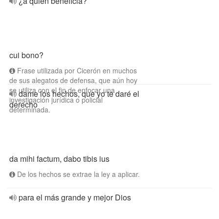
¿a quién beneficia?
cui bono?
Frase utilizada por Cicerón en muchos
de sus alegatos de defensa, que aún hoy
se utiliza con el fin de enfocar una
dame los hechos, que yo te daré el
investigación jurídica o policial
derecho
determinada.
da mihi factum, dabo tibis ius
De los hechos se extrae la ley a aplicar.
para el más grande y mejor Dios