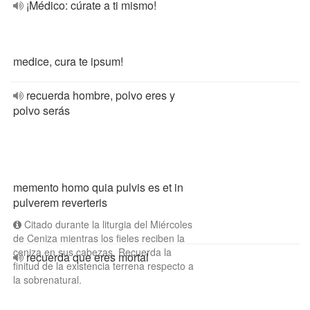
¡Médico: cúrate a ti mismo!
medice, cura te ipsum!
recuerda hombre, polvo eres y
polvo serás
memento homo quia pulvis es et in
pulverem reverteris
Citado durante la liturgia del Miércoles
de Ceniza mientras los fieles reciben la
ceniza en sus cabezas. Recuerda la
recuerda que eres mortal
finitud de la existencia terrena respecto a
la sobrenatural.