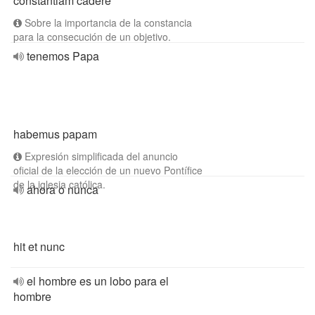
constantiam cadere
Sobre la importancia de la constancia
para la consecución de un objetivo.
tenemos Papa
habemus papam
Expresión simplificada del anuncio
oficial de la elección de un nuevo Pontífice
de la iglesia católica.
ahora o nunca
hit et nunc
el hombre es un lobo para el
hombre