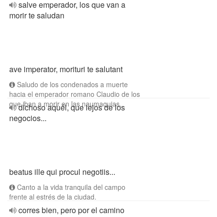
salve emperador, los que van a
morir te saludan
ave imperator, morituri te salutant
Saludo de los condenados a muerte
hacia el emperador romano Claudio de los
que iban a morir en las naumaquias.
dichoso aquél, que lejos de los
negocios...
beatus ille qui procul negotiis...
Canto a la vida tranquila del campo
frente al estrés de la ciudad.
corres bien, pero por el camino