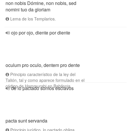
non nobis Dómine, non nobis, sed
nomini tuo da gloriam
Lema de los Templarios.
ojo por ojo, diente por diente
oculum pro oculo, dentem pro dente
Principio característico de la ley del
Talión, tal y como aparece formulado en el
código de Hammurabi en Babilonia.
de lo pactado somos esclavos
pacta sunt servanda
Principio jurídico, lo pactado obliga.