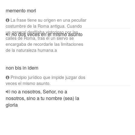
memento mori
La frase tiene su origen en una peculiar
costumbre de la Roma antigua. Cuando
un general desfilaba victorioso por las
no dos veces en el mismo asunto
calles de Roma, tras él un siervo se
encargaba de recordarle las limitaciones
de la naturaleza humana.a
non bis in idem
Principio jurídico que impide juzgar dos
veces el mismo asunto.
no a nosotros, Señor, no a
nosotros, sino a tu nombre (sea) la
gloria