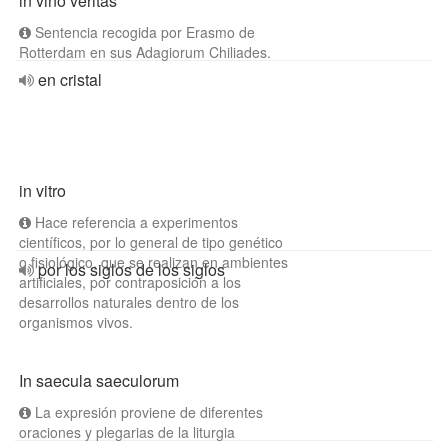
in vino veritas
Sentencia recogida por Erasmo de
Rotterdam en sus Adagiorum Chiliades.
en cristal
in vitro
Hace referencia a experimentos
científicos, por lo general de tipo genético
o fisiológico, que se realizan en ambientes
por los siglos de los siglos
artificiales, por contraposición a los
desarrollos naturales dentro de los
organismos vivos.
In saecula saeculorum
La expresión proviene de diferentes
oraciones y plegarias de la liturgia