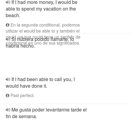
If I had more money, I would be
able to spend my vacation on the
beach.
En la segunda conditional, podemos
utilizar el would be able to y también el
could, ya que could tiene un sentido de
Si hubiera podido llamarte, lo
condicional en uno de sus significados.
habría hecho.
If I had been able to call you, I
would have done it.
Past perfect.
Me gusta poder levantarme tarde el
fin de semana.