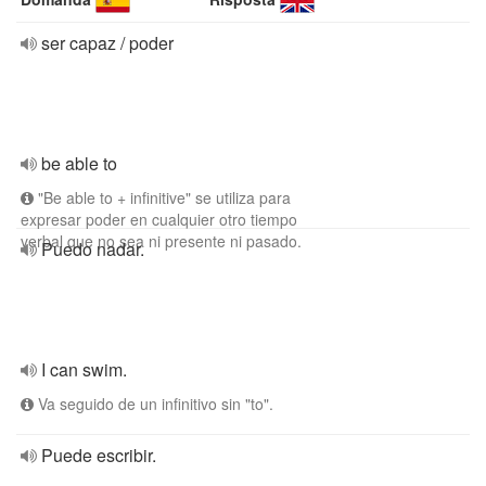
ser capaz / poder
be able to
"Be able to + infinitive" se utiliza para
expresar poder en cualquier otro tiempo
verbal que no sea ni presente ni pasado.
Puedo nadar.
I can swim.
Va seguido de un infinitivo sin "to".
Puede escribir.