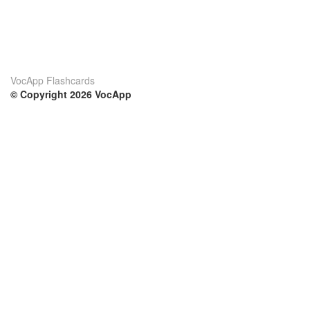
VocApp Flashcards
© Copyright 2026 VocApp
02-798 Mielczarskiego 8/58
Warsaw, Poland (EU)
Su di noi
Condizioni
Il nostro team
100% garantito
Blog
Politica sulla privacy
Regolamento