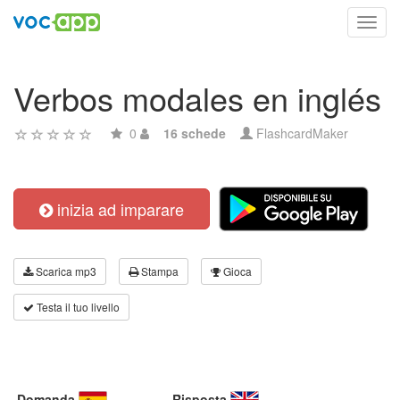
Toggl
navig
Verbos modales en inglés
0
16 schede
FlashcardMaker
inizia ad imparare
Scarica mp3
Stampa
Gioca
Testa il tuo livello
Domanda
Risposta