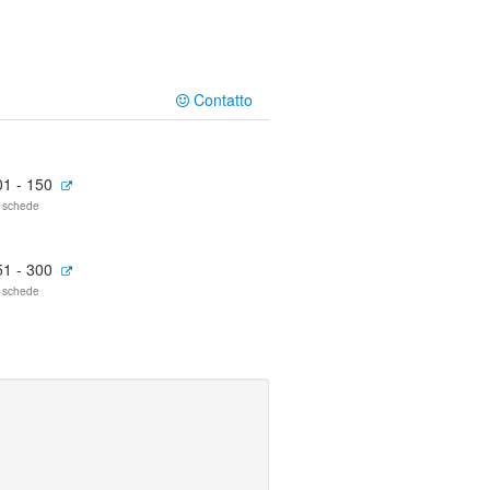
Contatto
01 - 150
 schede
51 - 300
 schede