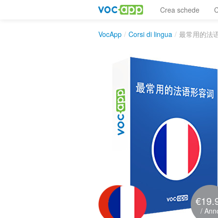
Crea schede
C
VocApp
/
Corsi di lingua
/
最常用的法
€19.
/ Ann