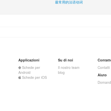
最常用的法语动词
Applicazioni
Su di noi
Contatt
Schede per
Il nostro team
Contatti
Android
blog
Aiuto
Schede per iOS
Domande