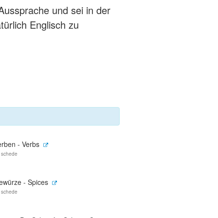
Aussprache und sei in der
türlich Englisch zu
erben - Verbs
 schede
ewürze - Spices
 schede