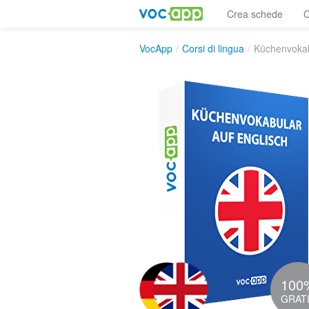
Crea schede
C
VocApp
/
Corsi di lingua
/
Küchenvokab
100
GRAT