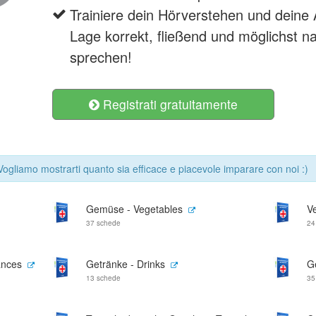
Trainiere dein Hörverstehen und deine 
Lage korrekt, fließend und möglichst na
sprechen!
Registrati gratuitamente
 Vogliamo mostrarti quanto sia efficace e piacevole imparare con noi :)
Gemüse - Vegetables
V
37 schede
24
ances
Getränke - Drinks
G
13 schede
35