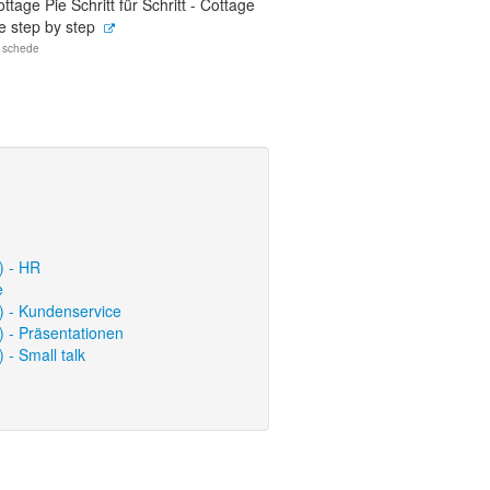
ttage Pie Schritt für Schritt - Cottage
e step by step
 schede
) - HR
e
) - Kundenservice
) - Präsentationen
 - Small talk