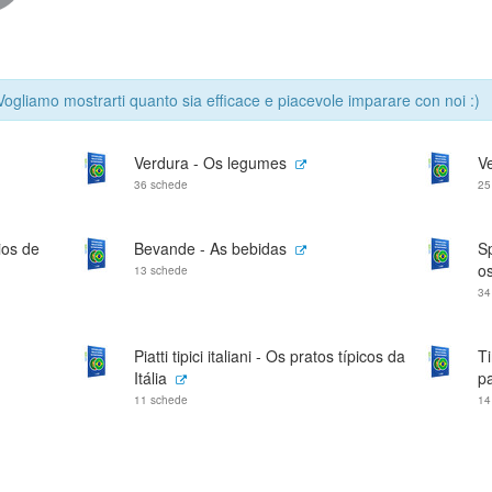
 Vogliamo mostrarti quanto sia efficace e piacevole imparare con noi :)
Verdura - Os legumes
Ve
36 schede
25
ios de
Bevande - As bebidas
Sp
o
13 schede
34
Piatti tipici italiani - Os pratos típicos da
T
Itália
p
11 schede
14