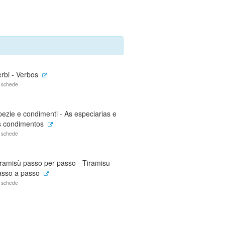
rbi - Verbos
 schede
ezie e condimenti - As especiarias e
s condimentos
 schede
iramisù passo per passo - Tiramisu
asso a passo
 schede