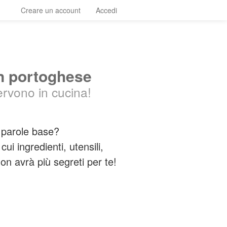
Creare un account
Accedi
in portoghese
ervono in cucina!
e parole base?
ui ingredienti, utensili,
non avrà più segreti per te!