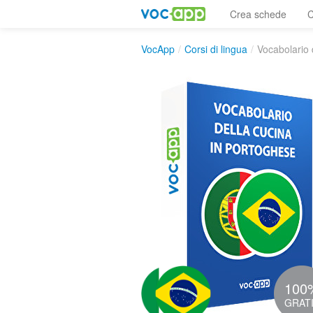
Crea schede
C
VocApp
/
Corsi di lingua
/
Vocabolario 
100
GRAT