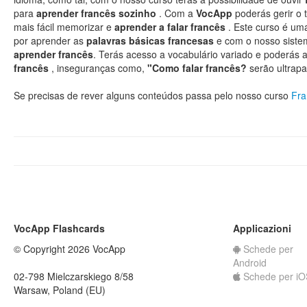
para
aprender francês sozinho
. Com a
VocApp
poderás gerir o
mais fácil memorizar e
aprender a falar francês
. Este curso é um
por aprender as
palavras básicas francesas
e com o nosso siste
aprender francês
. Terás acesso a vocabulário variado e poderás
francês
, inseguranças como,
"Como falar francês?
serão ultrap
Se precisas de rever alguns conteúdos passa pelo nosso curso
Fra
VocApp Flashcards
Applicazioni
© Copyright 2026 VocApp
Schede per
Android
02-798 Mielczarskiego 8/58
Schede per iO
Warsaw, Poland (EU)