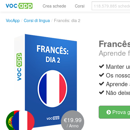
Crea schede
Corsi
VocApp
/
Corsi di lingua
/
Francês: dia 2
Francês
Aprende 
Manter u
Os nosso
Aprende 
Não deix
Prova g
€19.99
/ Anno