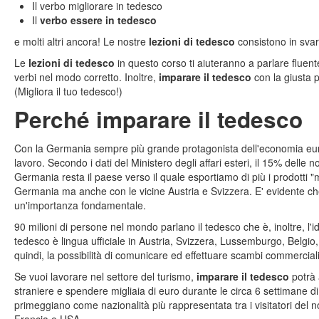
Il verbo migliorare in tedesco
Il
verbo essere in tedesco
e molti altri ancora! Le nostre
lezioni di tedesco
consistono in svar
Le
lezioni di tedesco
in questo corso ti aiuteranno a parlare fluente
verbi nel modo corretto. Inoltre,
imparare il tedesco
con la giusta p
(Migliora il tuo tedesco!)
Perché imparare il tedesco
Con la Germania sempre più grande protagonista dell'economia e
lavoro. Secondo i dati del Ministero degli affari esteri, il 15% dell
Germania resta il paese verso il quale esportiamo di più i prodotti "m
Germania ma anche con le vicine Austria e Svizzera. E' evidente c
un'importanza fondamentale.
90 milioni di persone nel mondo parlano il tedesco che è, inoltre, l'i
tedesco è lingua ufficiale in Austria, Svizzera, Lussemburgo, Belgio
quindi, la possibilità di comunicare ed effettuare scambi commercial
Se vuoi lavorare nel settore del turismo,
imparare il tedesco
potrà 
straniere e spendere migliaia di euro durante le circa 6 settimane di
primeggiano come nazionalità più rappresentata tra i visitatori del 