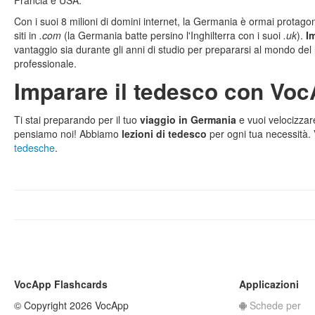
Francia e USA.
Con i suoi 8 milioni di domini internet, la Germania è ormai protago
siti in
.com
(la Germania batte persino l'Inghilterra con i suoi
.uk
).
I
vantaggio sia durante gli anni di studio per prepararsi al mondo del l
professionale.
Imparare il tedesco con Vo
Ti stai preparando per il tuo
viaggio in Germania
e vuoi velocizzar
pensiamo noi! Abbiamo
lezioni di tedesco
per ogni tua necessità. V
tedesche
.
VocApp Flashcards
Applicazioni
© Copyright 2026 VocApp
Schede per