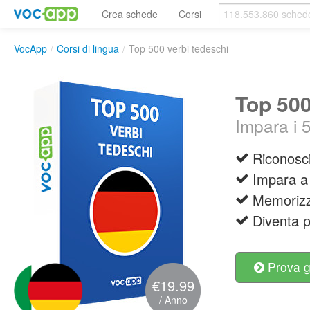
Crea schede
Corsi
VocApp
/
Corsi di lingua
/
Top 500 verbi tedeschi
Top 500
Impara i 
Riconosci
Impara a 
Memorizza 
Diventa p
Prova g
€19.99
/ Anno