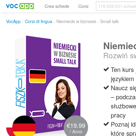
Crea schede
Corsi
VocApp
/
Corsi di lingua
/
Niemiecki w biznesie - Small talk
Niemiec
Rozwiń sw
Ten kurs 
językiem
Naucz si
– podcza
służbowe
pracy
Poznaj i
€19.99
/ Anno
które spr