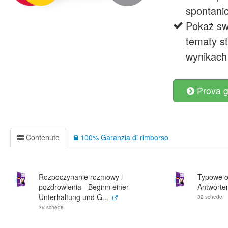
spontani
Pokaż sw
tematy s
wynikach 
Prova g
Contenuto
100% Garanzia di rimborso
Rozpoczynanie rozmowy i
Typowe o
pozdrowienia - Beginn einer
Antworte
Unterhaltung und G...
32 schede
36 schede