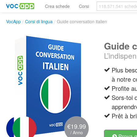
Crea schede
Corsi
VocApp
/
Corsi di lingua
/
Guide conversation italien
Guide c
L’indispen
Plus beso
à notre c
Profite 
Sors-toi 
apprendr
Prêt à bri
€19.99
/ Anno
Prova g