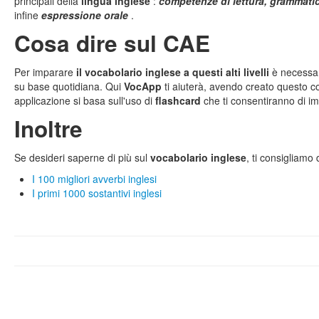
principali della
lingua inglese
:
competenze di lettura, grammati
infine
espressione orale
.
Cosa dire sul
CAE
Per imparare
il vocabolario inglese a questi alti livelli
è necessa
su base quotidiana. Qui
VocApp
ti aiuterà, avendo creato questo c
applicazione si basa sull'uso di
flashcard
che ti consentiranno di i
Inoltre
Se desideri saperne di più sul
vocabolario inglese
, ti consigliamo 
I 100 migliori avverbi inglesi
I primi 1000 sostantivi inglesi