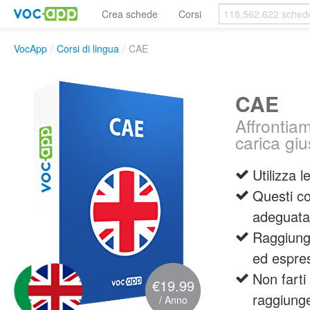
Crea schede
Corsi
VocApp
/
Corsi di lingua
/
CAE
CAE
Affrontiam
carica giu
Utilizza 
Questi co
adeguata
Raggiungi
ed espres
Non farti
€19.99
raggiunge
/ Anno