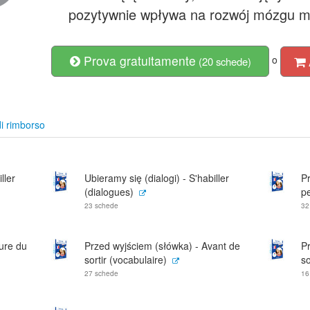
pozytywnie wpływa na rozwój mózgu ma
Prova gratuitamente
o
(20 schede)
i rimborso
ller
Ubieramy się (dialogi) - S'habiller
Pr
(dialogues)
pe
23 schede
32
eure du
Przed wyjściem (słówka) - Avant de
Pr
sortir (vocabulaire)
so
27 schede
16