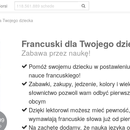
orsi
la Twojego dziecka
Francuski dla Twojego dz
Zabawa przez naukę!
Pomóż swojemu dziecku w postawieniu
nauce francuskiego!
Zabawki, zakupy, jedzenie, kolory i wie
słownictwo pozwoli wam odbyć pierws
obcym
Dzięki lektorowi możesz mieć pewność,
wymawiają francuskie słowa już od pie
99
o
Na zachętę dodamy, że nauka języka o