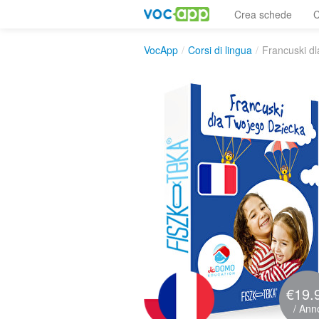
Crea schede
C
VocApp
/
Corsi di lingua
/
Francuski d
€19.
/ Ann