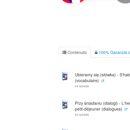
Contenuto
100% Garanzia d
Ubieramy się (słówka) - S'habi
(vocabulaire)
44 schede
Przy śniadaniu (dialogi) - L'h
petit-déjeuner (dialogues)
20 schede