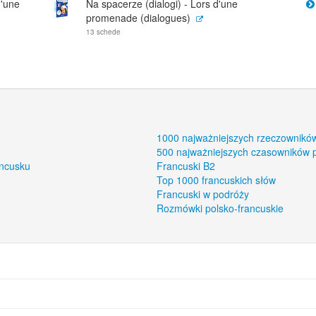
d'une
Na spacerze (dialogi) - Lors d'une
promenade (dialogues)
13 schede
1000 najważniejszych rzeczownikó
500 najważniejszych czasowników 
ancusku
Francuski B2
Top 1000 francuskich słów
Francuski w podróży
Rozmówki polsko-francuskie