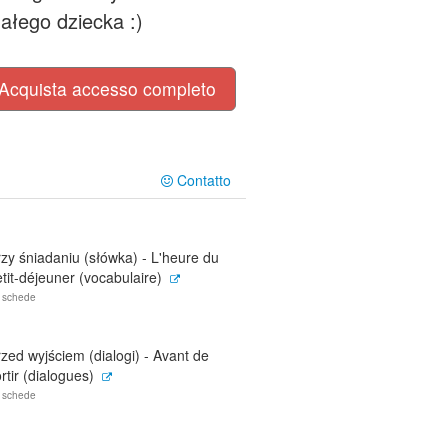
łego dziecka :)
Acquista accesso completo
Contatto
zy śniadaniu (słówka) - L'heure du
tit-déjeuner (vocabulaire)
 schede
zed wyjściem (dialogi) - Avant de
rtir (dialogues)
 schede