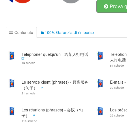
Prova g
Contenuto
100% Garanzia di rimborso
Téléphoner quelqu'un - 给某人打电话
Téléphon
人打电话
16 schede
87 schede
Le service client (phrases) - 顾客服务
E-mails
（句子）
39 schede
21 schede
Les réunions (phrases) - 会议（句
Les prés
子）
25 schede
116 schede