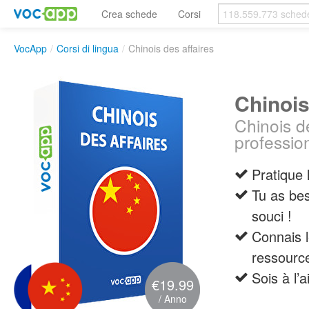
Crea schede
Corsi
VocApp
/
Corsi di lingua
/
Chinois des affaires
Chinois
Chinois de
profession
Pratique 
Tu as bes
souci !
Connais l
ressourc
Sois à l’
€19.99
/ Anno