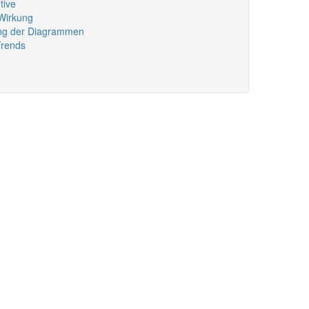
tive
 Wirkung
ung der Diagrammen
Trends