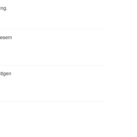
ing.
diesem
tigen