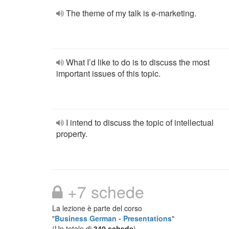
The theme of my talk is e-marketing.
What I’d like to do is to discuss the most
important issues of this topic.
I intend to discuss the topic of intellectual
property.
+7 schede
La lezione è parte del corso
"
Business German - Presentations
"
(Un totale di
340 schede
)