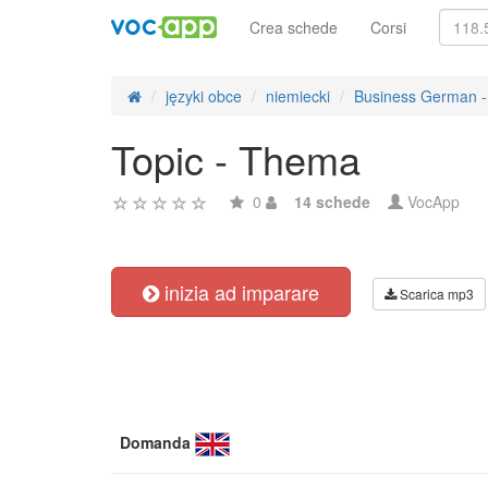
Crea schede
Corsi
języki obce
niemiecki
Business German -
Topic - Thema
0
14 schede
VocApp
inizia ad imparare
Scarica mp3
Domanda