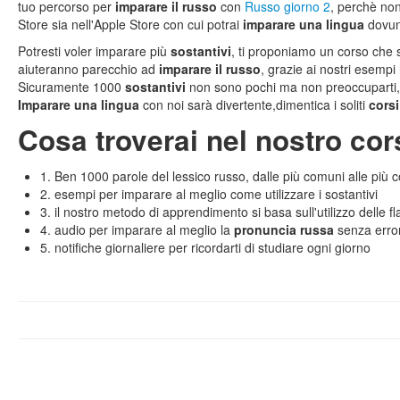
tuo percorso per
imparare il russo
con
Russo giorno 2
, perchè non
Store sia nell'Apple Store con cui potrai
imparare una lingua
dovunq
Potresti voler imparare più
sostantivi
, ti proponiamo un corso che 
aiuteranno parecchio ad
imparare il russo
, grazie ai nostri esempi 
Sicuramente 1000
sostantivi
non sono pochi ma non preoccuparti,
Imparare una lingua
con noi sarà divertente,dimentica i soliti
corsi
Cosa troverai nel nostro cor
1. Ben 1000 parole del lessico russo, dalle più comuni alle più
2. esempi per imparare al meglio come utilizzare i sostantivi
3. il nostro metodo di apprendimento si basa sull'utilizzo delle f
4. audio per imparare al meglio la
pronuncia russa
senza error
5. notifiche giornaliere per ricordarti di studiare ogni giorno