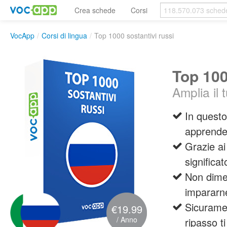
Crea schede
Corsi
VocApp
/
Corsi di lingua
/
Top 1000 sostantivi russi
Top 100
Amplia il
In questo
apprende
Grazie ai
significat
Non dimen
impararn
Sicurame
€19.99
/ Anno
ripasso t