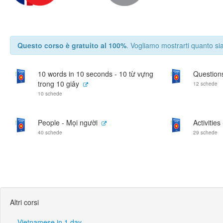
Questo corso è gratuito al 100%
. Vogliamo mostrarti quanto sia
10 words in 10 seconds - 10 từ vựng
Questions
trong 10 giây
12 schede
10 schede
People - Mọi người
Activitie
40 schede
29 schede
Altri corsi
Vietnamese in 1 day