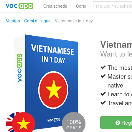
Crea schede
Corsi
VocApp
/
Corsi di lingua
/
Vietnamese in 1 day
Vietnam
Want to l
The most
Master s
native
Learn to 
Travel an
100%
Regis
GRATIS