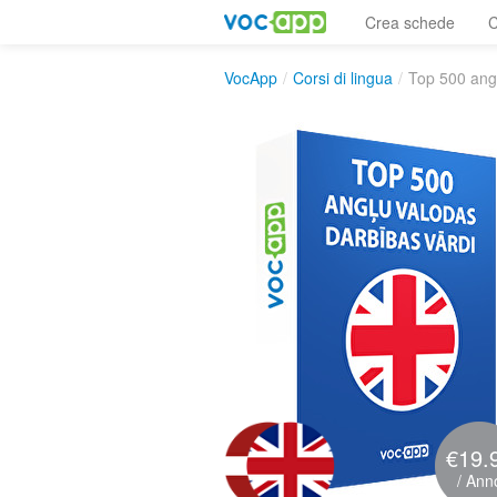
Crea schede
C
VocApp
/
Corsi di lingua
/
Top 500 angļ
€19.
/ Ann