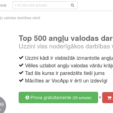
orsi
u valodas darbības vārdi
Top 500 angļu valodas dar
Uzzini viss noderīgākos darbības
Uzzini kādi ir visbiežāk izmantotie angļ
Vēlies uzlabot angļu valodas vārdu krā
Tad šis kurss ir paredzēts tieši jums
Mācīties ar VocApp ir ērti un izdevīgi
Prova gratuitamente
o
(20 schede)
99
o