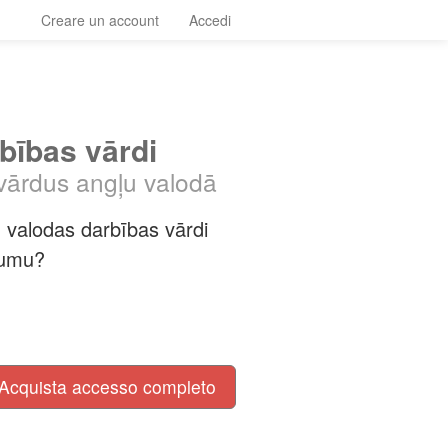
Creare un account
Accedi
bības vārdi
 vārdus angļu valodā
u valodas darbības vārdi
jumu?
Acquista accesso completo